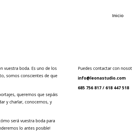
Inicio
n vuestra boda. Es uno de los
Puedes contactar con nosot
nto, somos conscientes de que
info@leonastudio.com
685 756 817 /
618 447 518
eportajes, queremos que sepáis
ar y charlar, conocernos, y
 cómo será vuestra boda para
nderemos lo antes posible!